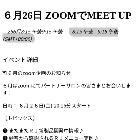
コ
ナ
ン
ビ
６月26日 ZOOMでMEET UP
テ
ゲ
ン
ー
26
6月
8:15 午後
9:15 午後
8:15 午後 - 9:15 午後
ツ
シ
(GMT+00:00)
へ
ョ
ス
ン
キ
に
イベント詳細
ッ
移
プ
動
📶６月のzoom企画のお知らせ
６月はzoomにてパートナーサロンの皆さまとお会いしま
す！
日時： ６月２６日(金) 20:15分スタート
〖トピックス〗
❶ またまたＲＪ新製品開発中情報♪
❷ 顧客から感謝されるＲＪメニュー実例♪