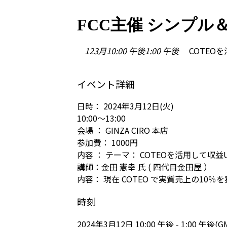
コ
ナ
ン
ビ
FCC主催 シンプル
テ
ゲ
ン
ー
12
3月
10:00 午後
1:00 午後
COTEO
ツ
シ
へ
ョ
ス
ン
イベント詳細
キ
に
ッ
移
プ
動
日時： 2024年3月12日(火)
10:00～13:00
会場 ： GINZA CIRO 本店
参加費： 1000円
内容 ： テーマ： COTEOを活用して収
講師：金田 憲幸 氏 ( 四代目金田屋 ）
内容： 現在 COTEO で実質売上の1
時刻
2024年3月12日 10:00 午後 - 1:00 午後
(G