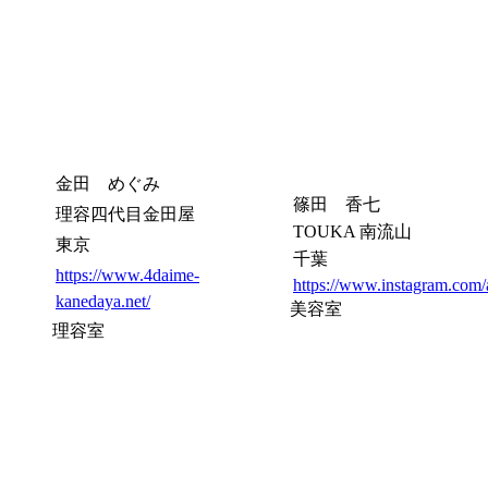
金田 めぐみ
篠田 香七
理容四代目金田屋
TOUKA 南流山
東京
千葉
https://www.4daime-
https://www.instagram.com
kanedaya.net/
美容室
理容室