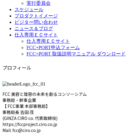
実行委員会
スケジュール
プロダクトイメージ
ビジター問い合わせ
ニュース＆ブログ
仕入専用ＥＣサイト
仕入専用ＥＣサイト
FCC+PORT申込フォーム
FCC+PORT 取扱説明マニュアル ダウンロード
プロフィール
FCC 美容と理容の未来を創るコンソーシアム
事務局・幹事企業
【 FCC事業 本部事務局】
事務局長 吉田 茂
(GINZA CIRO co. 代表取締役)
https://fccproject.ciro.co.jp
Mail: fcc@ciro.co.jp