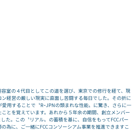
美容室の４代目としてこの道を選び、東京での修行を経て、現
ロン経営の厳しい現実に直面し苦闘する毎日でした。その折に
愛用することで〝RｰJPNの類まれな性能〟に驚き、さらに一
たことを覚えています。あれから５年余の期間、創立メンバー
した。この〝リアル〟の蓄積を基に、自信をもってFCCパー
の為に、ご一緒にFCCコンソーシアム事業を推進できますこ