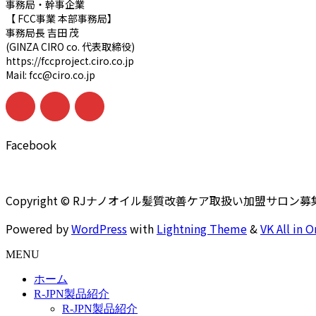
事務局・幹事企業
【 FCC事業 本部事務局】
事務局長 吉田 茂
(GINZA CIRO co. 代表取締役)
https://fccproject.ciro.co.jp
Mail: fcc@ciro.co.jp
Facebook
Copyright © RJナノオイル髪質改善ケア取扱い加盟サロン募
Powered by
WordPress
with
Lightning Theme
&
VK All in 
MENU
ホーム
R-JPN製品紹介
R-JPN製品紹介