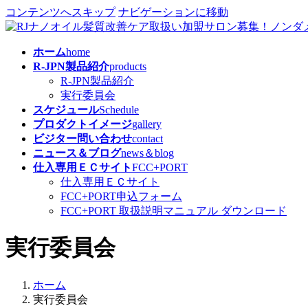
コンテンツへスキップ
ナビゲーションに移動
ホーム
home
R-JPN製品紹介
products
R-JPN製品紹介
実行委員会
スケジュール
Schedule
プロダクトイメージ
gallery
ビジター問い合わせ
contact
ニュース＆ブログ
news＆blog
仕入専用ＥＣサイト
FCC+PORT
仕入専用ＥＣサイト
FCC+PORT申込フォーム
FCC+PORT 取扱説明マニュアル ダウンロード
実行委員会
ホーム
実行委員会