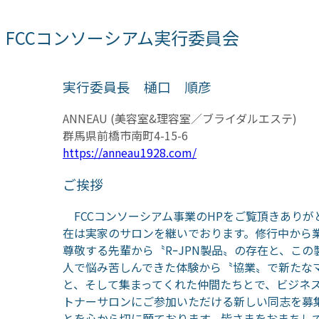
FCCコンソーシアム実行委員会
実行委員長 樋口 順彦
ANNEAU (美容室&理容室／ブライダルエステ)
群馬県前橋市南町4-15-6
https://anneau1928.com/
ご挨拶
FCCコンソーシアム事業のHPをご覧頂きあり
在は実家のサロンを継いでおります。修行中から
尊敬する先輩から〝RｰJPN製品〟の存在と、こ
人で悩み苦しんできた体験から〝協業〟で新たな
と、そして集まってくれた仲間たちとで、ビジネ
トナーサロンにご参加いただける新しい同志を募
とを心から切に願ております。皆さまをおまちし