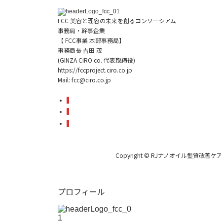
FCC 美容と理容の未来を創るコンソーシアム
事務局・幹事企業
【 FCC事業 本部事務局】
事務局長 吉田 茂
(GINZA CIRO co. 代表取締役)
https://fccproject.ciro.co.jp
Mail: fcc@ciro.co.jp
Copyright © RJナノオイル髪質改
プロフィール