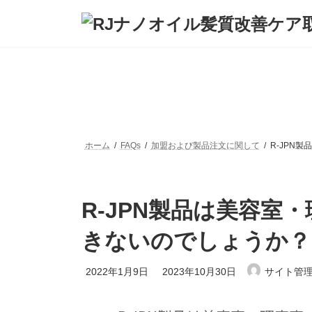
コ
ナ
ン
ビ
テ
ゲ
ン
ー
ツ
シ
へ
ョ
ス
ン
キ
に
ッ
移
プ
動
ホーム
FAQs
加盟および製品注文に関して
R-JPN
R-JPN製品は美容室
きないのでしょうか？
最
2022年1月9日
2023年10月30日
サイト管
終
更
新